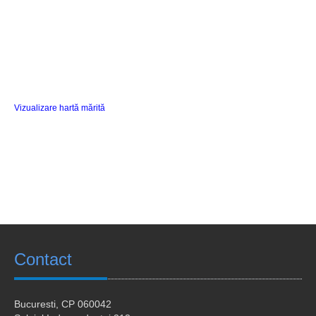
Calendar universitar
Ofertă studii
Acces digital
Scientific communication session
Vizualizare hartă mărită
Studienaufenthalte in Deutschland
Stagii de practica
Studenti straini
Nachrichten
Kontakt
Contact
Bucuresti
, CP 060042