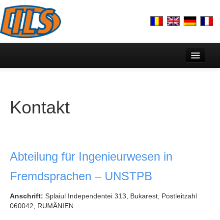
Home
Über uns
Kontakt
Echipa
Prezentare
Lectorat Francais & AUF
Abteilung für Ingenieurwesen in
Aktivität
Fremdsprachen – UNSTPB
Plan strategic cercetare DILS
Anschrift:
Splaiul Independentei 313, Bukarest, Postleitzahl
060042, RUMÄNIEN
Centre de cercetare