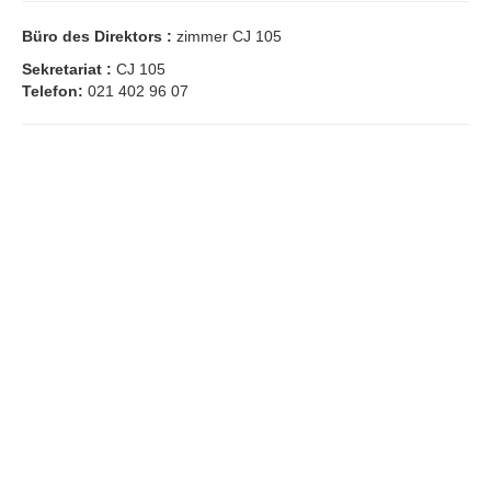
Laboratoare
Büro des Direktors :
zimmer CJ 105
Publicatii
Sekretariat :
CJ 105
Telefon:
021 402 96 07
Proiecte
Außerschulisch
(Română) Hub Antreprenorial
RobotiqueFF
Hardcore entrepreneur
Asociații
Colaborari
Alumni
Schüler Informationen