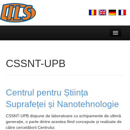
Acasă
Despre noi
CSSNT-UPB
Echipa
Prezentare
Lectorat Francez & AUF
Centrul pentru Știința
Activitate
Suprafeței și Nanotehnologie
Plan strategic cercetare DILS
CSSNT-UPB dispune de laboratoare cu echipamente de ultimă
generație, o parte dintre acestea fiind concepute și realizate de
Centre de cercetare
către cercetătorii Centrului.