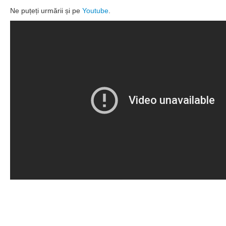
Laboratoare
Ne puțeți urmării și pe
Youtube
.
Publicatii
Proiecte
Extracurricular
Hub Antreprenorial
RobotiqueFF
Hardcore entrepreneur
Asociații
Colaborari
Alumni
Informații studenți