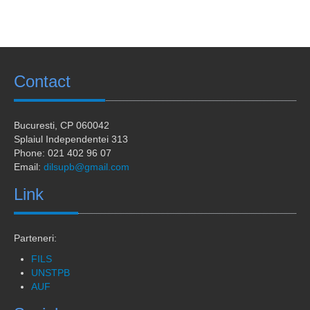
Calendar universitar
Ofertă studii
Acces digital
Contact
Sesiune comunicări științifice
Stagii in strainatate
Bucuresti
, CP 060042
Splaiul Independentei 313
Stagii de practica
Phone: 021 402 96 07
Email:
dilsupb@gmail.com
Studenti straini
Link
Noutăți
Contact
Parteneri:
FILS
UNSTPB
AUF