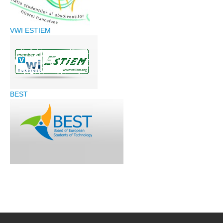
Laboratoare
Publicatii
VWI ESTIEM
Proiecte
Extracurricular
Hub Antreprenorial
BEST
RobotiqueFF
Hardcore entrepreneur
Asociații
Colaborari
Alumni
Informații studenți