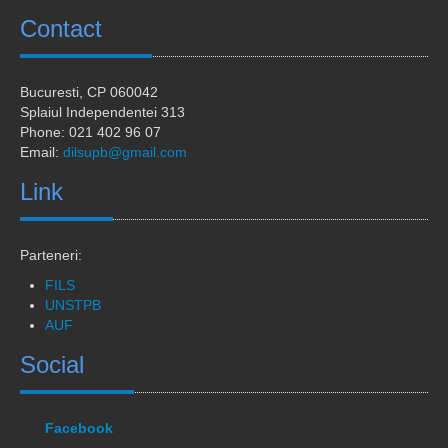
Calendar universitar
Contact
Ofertă studii
Acces digital
Bucuresti
, CP 060042
Splaiul Independentei 313
Sesiune comunicări științifice
Phone: 021 402 96 07
Email:
dilsupb@gmail.com
Stagii in strainatate
Link
Stagii de practica
Studenti straini
Parteneri:
Noutăți
FILS
UNSTPB
Contact
AUF
Social
Facebook