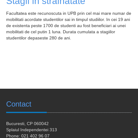
Stagii in strainatate
Laboratoare
Facultatea este recunoscuta in UPB prin cel mai mare numar de
Publicatii
mobilitati acordate studentilor sai in timpul studiilor. In cei 19 ani
de existenta peste 1700 de studenti au fost beneficiari ai unei
Proiecte
mobilitati de cel putin 1 luna. Durata cumulata a stagiilor
studentilor depaseste 280 de ani.
Extracurricular
Hub Antreprenorial
RobotiqueFF
Hardcore entrepreneur
Asociații
Contact
Colaborari
Alumni
Bucuresti
, CP 060042
Informații studenți
Splaiul Independentei 313
Phone: 021 402 96 07