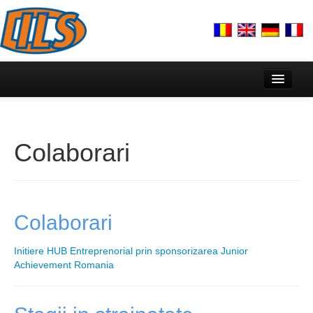
Acasă
Despre noi
Colaborari
Echipa
Prezentare
Lectorat Francez & AUF
Colaborari
Activitate
Initiere HUB Entreprenorial prin sponsorizarea Junior
Achievement Romania
Plan strategic cercetare DILS
Centre de cercetare