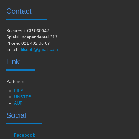
Laboratoare
Contact
Publicatii
Proiecte
Bucuresti
, CP 060042
Splaiul Independentei 313
Extracurricular
Phone: 021 402 96 07
Email:
dilsupb@gmail.com
Hub Antreprenorial
Link
RobotiqueFF
Hardcore entrepreneur
Parteneri:
Asociații
FILS
UNSTPB
Colaborari
AUF
Social
Alumni
Informații studenți
Facebook