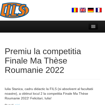
Acasă
Despre noi
Premiu la competitia
Echipa
Finale Ma Thèse
Prezentare
Roumanie 2022
Lectorat Francez & AUF
Activitate
Iulia Stanica, cadru didactic la FILS (si absolvent al facultatii
Plan strategic cercetare DILS
noastre), a obtinut locul 2 la competitia Finale Ma Thèse
Roumanie 2022! Felicitari, Iulia!
Centre de cercetare