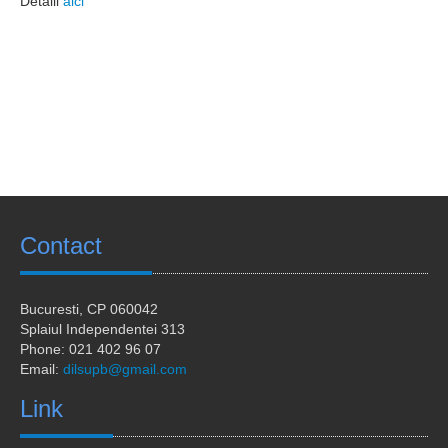
Detalii
aici
Laboratoare
Publicatii
Proiecte
Extracurricular
Hub Antreprenorial
RobotiqueFF
Contact
Hardcore entrepreneur
Asociații
Bucuresti
, CP 060042
Splaiul Independentei 313
Colaborari
Phone: 021 402 96 07
Email:
dilsupb@gmail.com
Alumni
Link
Informații studenți