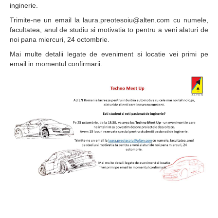
inginerie.
Laboratoare
Trimite-ne un email la laura.preotesoiu@alten.com cu numele,
Publicatii
facultatea, anul de studiu si motivatia to pentru a veni alaturi de
noi pana miercuri, 24 octombrie.
Proiecte
Mai multe detalii legate de eveniment si locatie vei primi pe
email in momentul confirmarii.
Extracurricular
Hub Antreprenorial
RobotiqueFF
Hardcore entrepreneur
Asociații
Colaborari
Alumni
Informații studenți