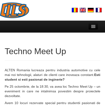
Acasă
Despre noi
Techno Meet Up
Echipa
Prezentare
ALTEN Romania lucreaza pentru industria automotive cu cele
Lectorat Francez & AUF
mai noi tehnologii, alaturi de clienti care inoveaza constant.
Esti
student si esti pasionat de inginerie?
Activitate
Pe 25 octombrie, de la 18:30, va avea loc Techno Meet Up – un
Plan strategic cercetare DILS
eveniment in care ne intalnimsa povestim despre proiectele
dezvoltate.
Centre de cercetare
Avem 10 locuri rezervate special pentru studentii pasionati de