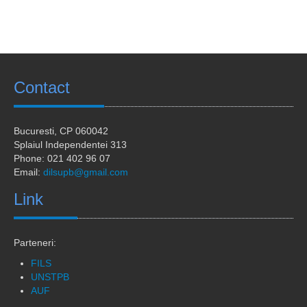
Calendar universitar
Ofertă studii
Acces digital
Contact
Sesiune comunicări științifice
Stagii in strainatate
Bucuresti
, CP 060042
Stagii de practica
Splaiul Independentei 313
Phone: 021 402 96 07
Studenti straini
Email:
dilsupb@gmail.com
Noutăți
Link
Contact
Parteneri:
FILS
UNSTPB
AUF